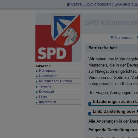
[
DARSTELLUNG
GRÖSSER 1
WÄHLEN
] [
ZU
SPD Krummess
Krummesse
Barrierefreiheit
Wir haben uns Mühe gegeben,
Menschen, die in der Bewe
Auswahl:
Homepage
zur Navigation eingerichte
Nachrichten
Versionen der Seite zur Ve
Krummesser Themen
untergebracht, um Ihnen Zei
Termine
Download
Bei Fragen, Anregungen u
Links
Erläuterungen zu den L
Impressum
Link:
Darstellung
oder
Alle Änderungen in der Darst
Folgende Darstellungen e